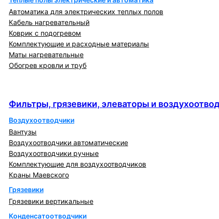
Автоматика для электрических теплых полов
Кабель нагревательный
Коврик с подогревом
Комплектующие и расходные материалы
Маты нагревательные
Обогрев кровли и труб
Фильтры, грязевики, элеваторы и
воздухоотводчики
Фильтры, грязевики, элеваторы и воздухоотво
Воздухоотводчики
Вантузы
Воздухоотводчики автоматические
Воздухоотводчики ручные
Комплектующие для воздухоотводчиков
Краны Маевского
Грязевики
Грязевики вертикальные
Конденсатоотводчики