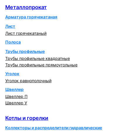
Металлопрокат
Арматура горячекатаная
Лист
Лист горячекатаный
Полоса
Трубы профильные
Трубы профильные квадратные
Трубы профильные прямоугольные
Уголок
Уголок равнополочный
Швеллер
Швеллер П
Швеллер У
Котлы и горелки
Котлы и горелки
Коллекторы и распределители гидравлические