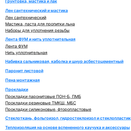
Грунтовка, мастика и лак
Лен сантехнический и мастика
Лен сантехнический
Мастика, паста для пропитки льна
Наборы для уплотнения резьбы
Лента ФУМ и нить уплотнительная
Лента ФУМ
Нить уплотнительная
Набивка сальниковая, каболка и шнур асбестоцементный
Паронит листовой
Пена монтажная
Прокладки
Прокладки паронитовые ПОН-Б, ПМБ
Прокладки резиновые ТМКЩ, МБС
Прокладки силиконовые, фторопластовые
Стеклоткань, фольгоизол, гидростеклоизол и стеклопластик
Теплоизоляция на основе вспененного каучука и аксессуары