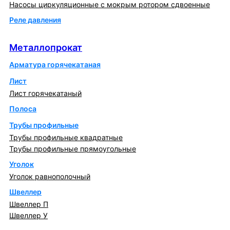
Насосы циркуляционные с мокрым ротором сдвоенные
Реле давления
Металлопрокат
Металлопрокат
Арматура горячекатаная
Лист
Лист горячекатаный
Полоса
Трубы профильные
Трубы профильные квадратные
Трубы профильные прямоугольные
Уголок
Уголок равнополочный
Швеллер
Швеллер П
Швеллер У
Котлы и горелки