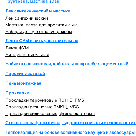
Грунтовка, мастика и лак
Лен сантехнический и мастика
Лен сантехнический
Мастика, паста для пропитки льна
Наборы для уплотнения резьбы
Лента ФУМ и нить уплотнительная
Лента ФУМ
Нить уплотнительная
Набивка сальниковая, каболка и шнур асбестоцементный
Паронит листовой
Пена монтажная
Прокладки
Прокладки паронитовые ПОН-Б, ПМБ
Прокладки резиновые ТМКЩ, МБС
Прокладки силиконовые, фторопластовые
Стеклоткань, фольгоизол, гидростеклоизол и стеклопластик
Теплоизоляция на основе вспененного каучука и аксессуары