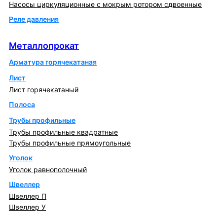
Насосы циркуляционные с мокрым ротором сдвоенные
Реле давления
Металлопрокат
Металлопрокат
Арматура горячекатаная
Лист
Лист горячекатаный
Полоса
Трубы профильные
Трубы профильные квадратные
Трубы профильные прямоугольные
Уголок
Уголок равнополочный
Швеллер
Швеллер П
Швеллер У
Котлы и горелки