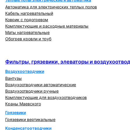
Автоматика для электрических теплых полов
Кабель нагревательный
Коврик с подогревом
Комплектующие и расходные материалы
Маты нагревательные
Обогрев кровли и труб
Фильтры, грязевики, элеваторы и
воздухоотводчики
Фильтры, грязевики, элеваторы и воздухоотво
Воздухоотводчики
Вантузы
Воздухоотводчики автоматические
Воздухоотводчики ручные
Комплектующие для воздухоотводчиков
Краны Маевского
Грязевики
Грязевики вертикальные
Конденсатоотводчики