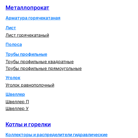
Металлопрокат
Арматура горячекатаная
Лист
Лист горячекатаный
Полоса
Трубы профильные
Трубы профильные квадратные
Трубы профильные прямоугольные
Уголок
Уголок равнополочный
Швеллер
Швеллер П
Швеллер У
Котлы и горелки
Котлы и горелки
Коллекторы и распределители гидравлические