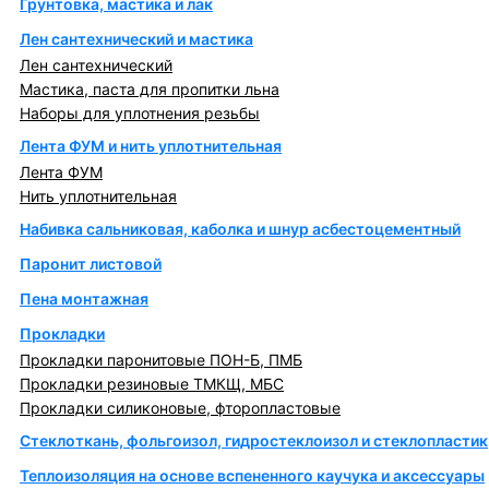
Грунтовка, мастика и лак
Лен сантехнический и мастика
Лен сантехнический
Мастика, паста для пропитки льна
Наборы для уплотнения резьбы
Лента ФУМ и нить уплотнительная
Лента ФУМ
Нить уплотнительная
Набивка сальниковая, каболка и шнур асбестоцементный
Паронит листовой
Пена монтажная
Прокладки
Прокладки паронитовые ПОН-Б, ПМБ
Прокладки резиновые ТМКЩ, МБС
Прокладки силиконовые, фторопластовые
Стеклоткань, фольгоизол, гидростеклоизол и стеклопластик
Теплоизоляция на основе вспененного каучука и аксессуары