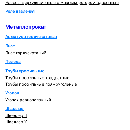
Насосы циркуляционные с мокрым ротором сдвоенные
Реле давления
Металлопрокат
Металлопрокат
Арматура горячекатаная
Лист
Лист горячекатаный
Полоса
Трубы профильные
Трубы профильные квадратные
Трубы профильные прямоугольные
Уголок
Уголок равнополочный
Швеллер
Швеллер П
Швеллер У
Котлы и горелки