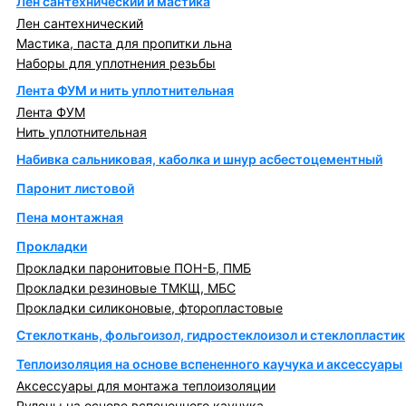
Лен сантехнический и мастика
Лен сантехнический
Мастика, паста для пропитки льна
Наборы для уплотнения резьбы
Лента ФУМ и нить уплотнительная
Лента ФУМ
Нить уплотнительная
Набивка сальниковая, каболка и шнур асбестоцементный
Паронит листовой
Пена монтажная
Прокладки
Прокладки паронитовые ПОН-Б, ПМБ
Прокладки резиновые ТМКЩ, МБС
Прокладки силиконовые, фторопластовые
Стеклоткань, фольгоизол, гидростеклоизол и стеклопластик
Теплоизоляция на основе вспененного каучука и аксессуары
Аксессуары для монтажа теплоизоляции
Рулоны на основе вспененного каучука