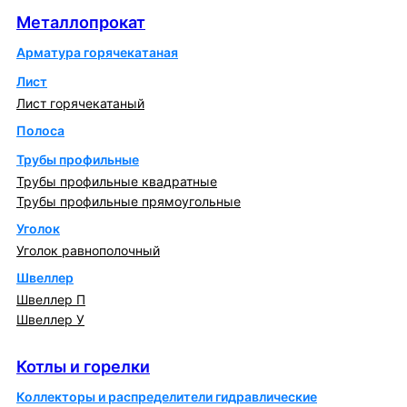
Металлопрокат
Арматура горячекатаная
Лист
Лист горячекатаный
Полоса
Трубы профильные
Трубы профильные квадратные
Трубы профильные прямоугольные
Уголок
Уголок равнополочный
Швеллер
Швеллер П
Швеллер У
Котлы и горелки
Котлы и горелки
Коллекторы и распределители гидравлические