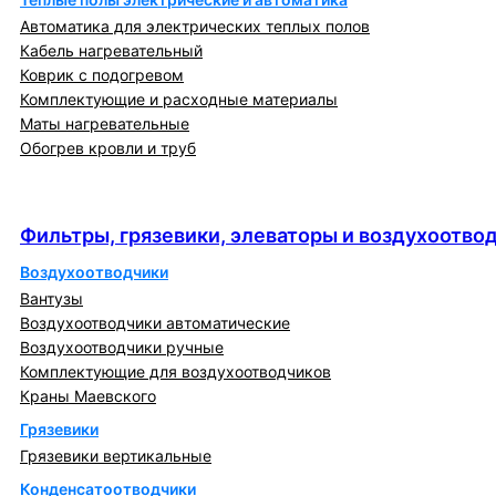
Автоматика для электрических теплых полов
Кабель нагревательный
Коврик с подогревом
Комплектующие и расходные материалы
Маты нагревательные
Обогрев кровли и труб
Фильтры, грязевики, элеваторы и
воздухоотводчики
Фильтры, грязевики, элеваторы и воздухоотво
Воздухоотводчики
Вантузы
Воздухоотводчики автоматические
Воздухоотводчики ручные
Комплектующие для воздухоотводчиков
Краны Маевского
Грязевики
Грязевики вертикальные
Конденсатоотводчики