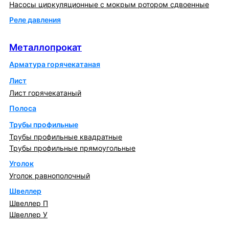
Насосы циркуляционные с мокрым ротором сдвоенные
Реле давления
Металлопрокат
Металлопрокат
Арматура горячекатаная
Лист
Лист горячекатаный
Полоса
Трубы профильные
Трубы профильные квадратные
Трубы профильные прямоугольные
Уголок
Уголок равнополочный
Швеллер
Швеллер П
Швеллер У
Котлы и горелки