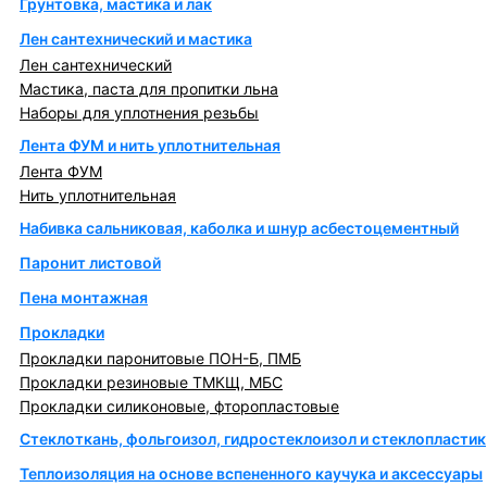
Грунтовка, мастика и лак
Лен сантехнический и мастика
Лен сантехнический
Мастика, паста для пропитки льна
Наборы для уплотнения резьбы
Лента ФУМ и нить уплотнительная
Лента ФУМ
Нить уплотнительная
Набивка сальниковая, каболка и шнур асбестоцементный
Паронит листовой
Пена монтажная
Прокладки
Прокладки паронитовые ПОН-Б, ПМБ
Прокладки резиновые ТМКЩ, МБС
Прокладки силиконовые, фторопластовые
Стеклоткань, фольгоизол, гидростеклоизол и стеклопластик
Теплоизоляция на основе вспененного каучука и аксессуары