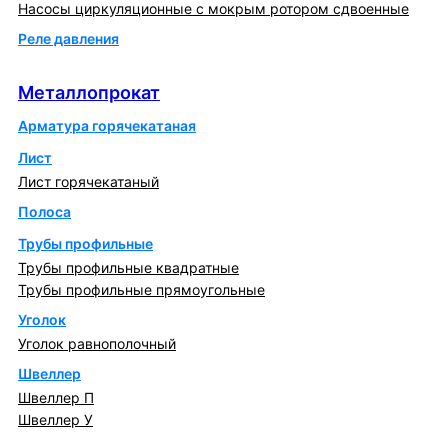
Насосы циркуляционные с мокрым ротором сдвоенные
Реле давления
Металлопрокат
Металлопрокат
Арматура горячекатаная
Лист
Лист горячекатаный
Полоса
Трубы профильные
Трубы профильные квадратные
Трубы профильные прямоугольные
Уголок
Уголок равнополочный
Швеллер
Швеллер П
Швеллер У
Котлы и горелки