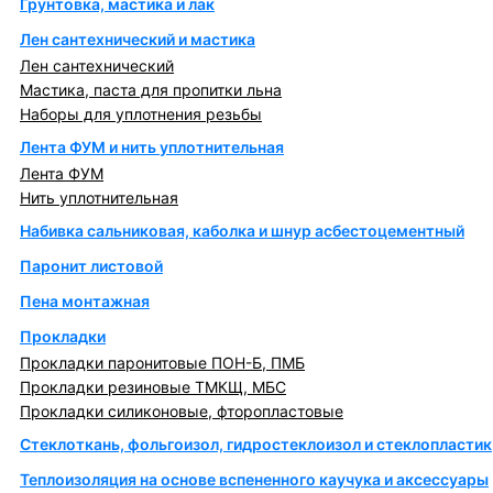
Грунтовка, мастика и лак
Лен сантехнический и мастика
Лен сантехнический
Мастика, паста для пропитки льна
Наборы для уплотнения резьбы
Лента ФУМ и нить уплотнительная
Лента ФУМ
Нить уплотнительная
Набивка сальниковая, каболка и шнур асбестоцементный
Паронит листовой
Пена монтажная
Прокладки
Прокладки паронитовые ПОН-Б, ПМБ
Прокладки резиновые ТМКЩ, МБС
Прокладки силиконовые, фторопластовые
Стеклоткань, фольгоизол, гидростеклоизол и стеклопластик
Теплоизоляция на основе вспененного каучука и аксессуары