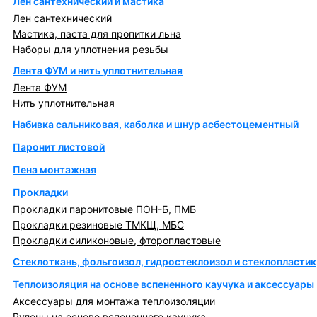
Лен сантехнический и мастика
Лен сантехнический
Мастика, паста для пропитки льна
Наборы для уплотнения резьбы
Лента ФУМ и нить уплотнительная
Лента ФУМ
Нить уплотнительная
Набивка сальниковая, каболка и шнур асбестоцементный
Паронит листовой
Пена монтажная
Прокладки
Прокладки паронитовые ПОН-Б, ПМБ
Прокладки резиновые ТМКЩ, МБС
Прокладки силиконовые, фторопластовые
Стеклоткань, фольгоизол, гидростеклоизол и стеклопластик
Теплоизоляция на основе вспененного каучука и аксессуары
Аксессуары для монтажа теплоизоляции
Рулоны на основе вспененного каучука