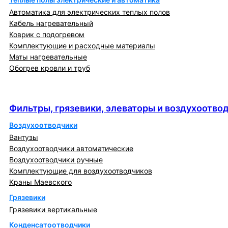
Автоматика для электрических теплых полов
Кабель нагревательный
Коврик с подогревом
Комплектующие и расходные материалы
Маты нагревательные
Обогрев кровли и труб
Фильтры, грязевики, элеваторы и
воздухоотводчики
Фильтры, грязевики, элеваторы и воздухоотво
Воздухоотводчики
Вантузы
Воздухоотводчики автоматические
Воздухоотводчики ручные
Комплектующие для воздухоотводчиков
Краны Маевского
Грязевики
Грязевики вертикальные
Конденсатоотводчики