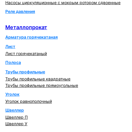
Насосы циркуляционные с мокрым ротором сдвоенные
Реле давления
Металлопрокат
Металлопрокат
Арматура горячекатаная
Лист
Лист горячекатаный
Полоса
Трубы профильные
Трубы профильные квадратные
Трубы профильные прямоугольные
Уголок
Уголок равнополочный
Швеллер
Швеллер П
Швеллер У
Котлы и горелки