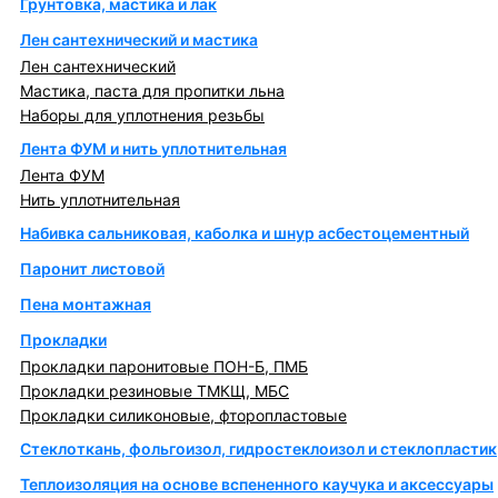
Грунтовка, мастика и лак
Лен сантехнический и мастика
Лен сантехнический
Мастика, паста для пропитки льна
Наборы для уплотнения резьбы
Лента ФУМ и нить уплотнительная
Лента ФУМ
Нить уплотнительная
Набивка сальниковая, каболка и шнур асбестоцементный
Паронит листовой
Пена монтажная
Прокладки
Прокладки паронитовые ПОН-Б, ПМБ
Прокладки резиновые ТМКЩ, МБС
Прокладки силиконовые, фторопластовые
Стеклоткань, фольгоизол, гидростеклоизол и стеклопластик
Теплоизоляция на основе вспененного каучука и аксессуары