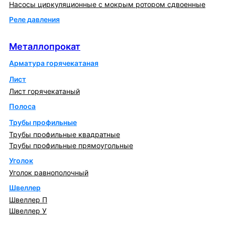
Насосы циркуляционные с мокрым ротором сдвоенные
Реле давления
Металлопрокат
Металлопрокат
Арматура горячекатаная
Лист
Лист горячекатаный
Полоса
Трубы профильные
Трубы профильные квадратные
Трубы профильные прямоугольные
Уголок
Уголок равнополочный
Швеллер
Швеллер П
Швеллер У
Котлы и горелки