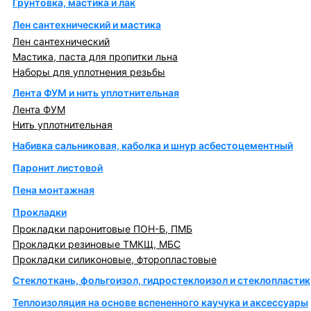
Грунтовка, мастика и лак
Лен сантехнический и мастика
Лен сантехнический
Мастика, паста для пропитки льна
Наборы для уплотнения резьбы
Лента ФУМ и нить уплотнительная
Лента ФУМ
Нить уплотнительная
Набивка сальниковая, каболка и шнур асбестоцементный
Паронит листовой
Пена монтажная
Прокладки
Прокладки паронитовые ПОН-Б, ПМБ
Прокладки резиновые ТМКЩ, МБС
Прокладки силиконовые, фторопластовые
Стеклоткань, фольгоизол, гидростеклоизол и стеклопластик
Теплоизоляция на основе вспененного каучука и аксессуары