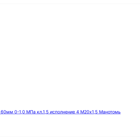
мм 0-1,0 МПа кл.1,5 исполнение 4 М20х1,5 Манотомь