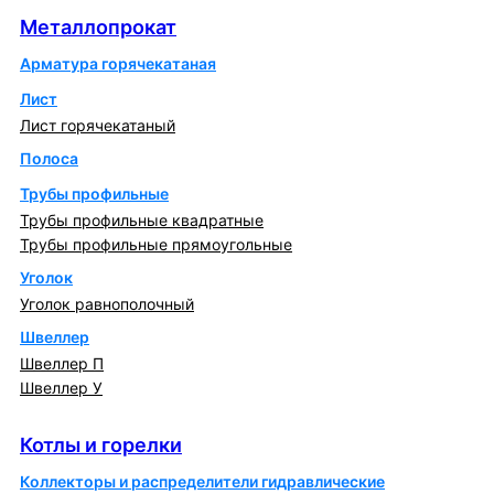
Металлопрокат
Арматура горячекатаная
Лист
Лист горячекатаный
Полоса
Трубы профильные
Трубы профильные квадратные
Трубы профильные прямоугольные
Уголок
Уголок равнополочный
Швеллер
Швеллер П
Швеллер У
Котлы и горелки
Котлы и горелки
Коллекторы и распределители гидравлические