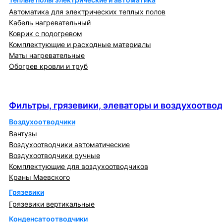
Автоматика для электрических теплых полов
Кабель нагревательный
Коврик с подогревом
Комплектующие и расходные материалы
Маты нагревательные
Обогрев кровли и труб
Фильтры, грязевики, элеваторы и
воздухоотводчики
Фильтры, грязевики, элеваторы и воздухоотво
Воздухоотводчики
Вантузы
Воздухоотводчики автоматические
Воздухоотводчики ручные
Комплектующие для воздухоотводчиков
Краны Маевского
Грязевики
Грязевики вертикальные
Конденсатоотводчики