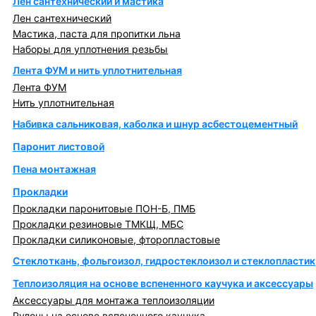
Лен сантехнический и мастика
Лен сантехнический
Мастика, паста для пропитки льна
Наборы для уплотнения резьбы
Лента ФУМ и нить уплотнительная
Лента ФУМ
Нить уплотнительная
Набивка сальниковая, каболка и шнур асбестоцементный
Паронит листовой
Пена монтажная
Прокладки
Прокладки паронитовые ПОН-Б, ПМБ
Прокладки резиновые ТМКЩ, МБС
Прокладки силиконовые, фторопластовые
Стеклоткань, фольгоизол, гидростеклоизол и стеклопластик
Теплоизоляция на основе вспененного каучука и аксессуары
Аксессуары для монтажа теплоизоляции
Рулоны на основе вспененного каучука