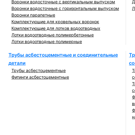
Воронки водосточные с вертикальным выпуском
Д
Воронки водосточные с горизонтальным выпуском
Л
Воронки парапетные
Комплектующие для кровельных воронок
Комплектующие для лотков водоотводных
Лотки водоотводные полимербетонные
Лотки водоотводные полимерные
Трубы асбестоцементные и соединительные
Тр
детали
со
Трубы асбестоцементные
Т
Фитинги асбестоцементные
с
Т
с
Ф
в
Ф
н