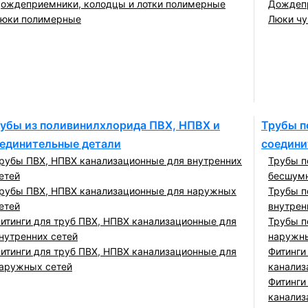
ождеприемники, колодцы и лотки полимерные
Дождепр
юки полимерные
Люки чу
убы из поливинилхлорида ПВХ, НПВХ и
Трубы п
единительные детали
соедини
рубы ПВХ, НПВХ канализационные для внутренних
Трубы п
етей
бесшумн
рубы ПВХ, НПВХ канализационные для наружных
Трубы п
етей
внутрен
итинги для труб ПВХ, НПВХ канализационные для
Трубы п
нутренних сетей
наружны
итинги для труб ПВХ, НПВХ канализационные для
Фитинги
аружных сетей
канализ
Фитинги
канализ