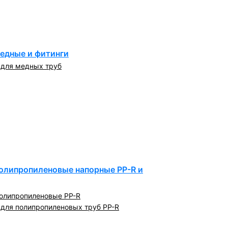
едные и фитинги
 для медных труб
олипропиленовые напорные PP-R и
олипропиленовые PP-R
 для полипропиленовых труб PP-R