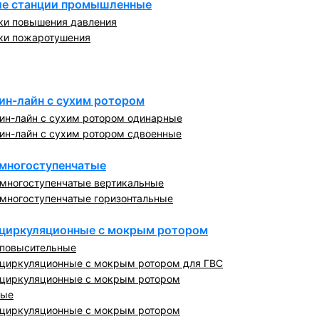
е станции промышленные
ки повышения давления
ки пожаротушения
ин-лайн с сухим ротором
ин-лайн с сухим ротором одинарные
ин-лайн с сухим ротором сдвоенные
многоступенчатые
многоступенчатые вертикальные
многоступенчатые горизонтальные
циркуляционные с мокрым ротором
повысительные
циркуляционные с мокрым ротором для ГВС
циркуляционные с мокрым ротором
ные
циркуляционные с мокрым ротором