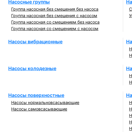
Насосные группы
На
Группа насосная без смешения без насоса
С
Группа насосная без смешения с насосом
У
Группа насосная со смешением без насоса
Группа насосная со смешением с насосом
Насосы вибрационные
На
Н
Н
Насосы колодезные
На
Н
Н
Насосы поверхностные
На
Насосы нормальновсасывающие
Н
Насосы самовсасывающие
Н
Н
Н
Н