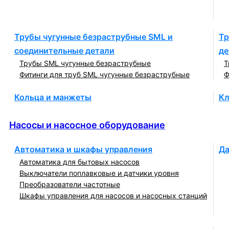
Трубы чугунные безраструбные SML и
Тр
соединительные детали
де
Трубы SML чугунные безраструбные
Т
Фитинги для труб SML чугунные безраструбные
Ф
Кольца и манжеты
Кл
Насосы и насосное оборудование
Насосы и насосное оборудование
Автоматика и шкафы управления
Да
Автоматика для бытовых насосов
Выключатели поплавковые и датчики уровня
Преобразователи частотные
Шкафы управления для насосов и насосных станций