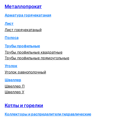
Металлопрокат
Арматура горячекатаная
Лист
Лист горячекатаный
Полоса
Трубы профильные
Трубы профильные квадратные
Трубы профильные прямоугольные
Уголок
Уголок равнополочный
Швеллер
Швеллер П
Швеллер У
Котлы и горелки
Котлы и горелки
Коллекторы и распределители гидравлические