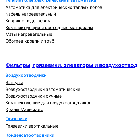
Автоматика для электрических теплых полов
Кабель нагревательный
Коврик с подогревом
Комплектующие и расходные материалы
Маты нагревательные
Обогрев кровли и труб
Фильтры, грязевики, элеваторы и
воздухоотводчики
Фильтры, грязевики, элеваторы и воздухоотво
Воздухоотводчики
Вантузы
Воздухоотводчики автоматические
Воздухоотводчики ручные
Комплектующие для воздухоотводчиков
Краны Маевского
Грязевики
Грязевики вертикальные
Конденсатоотводчики